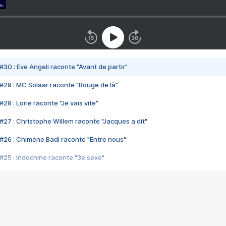
#30 : Eve Angeli raconte "Avant de partir"
#29 : MC Solaar raconte "Bouge de là"
28 : Lorie raconte "Je vais vite"
#27 : Christophe Willem raconte "Jacques a dit"
#26 : Chimène Badi raconte "Entre nous"
#25 : Indochine raconte "3e sexe"
#24 : Zaho raconte "C'est chelou"
#23 : Patrick Bruel raconte "Au café des délices"
#22 : Kyo raconte "Le chemin"