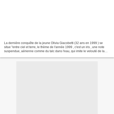
La dernière conquête de la jeune Olivia Giacobetti (32 ans en 1999 ) se
situe "entre ciel et terre, le thème de l'année 1999 , c'est un iris , une note
suspendue, aérienne comme du talc dans l'eau, qui imite le velouté de la
peau. Ça sent le lin , c'est...