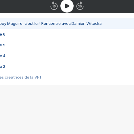
bey Maguire, c'est lui ! Rencontre avec Damien Witecka
e 6
e 5
e 4
e 3
s créatrices de la VF !
e 2
e 1
e Mektoub My Love arrive enfin ! Rencontre avec Shaïn Boumedine et Sal
i : après Toni en famille
elle réalise le bouleversant Dites lui que je l'aime