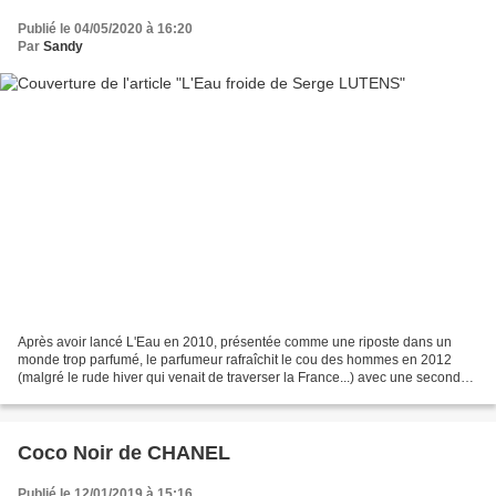
Publié le 04/05/2020 à 16:20
Par
Sandy
Après avoir lancé L'Eau en 2010, présentée comme une riposte dans un
monde trop parfumé, le parfumeur rafraîchit le cou des hommes en 2012
(malgré le rude hiver qui venait de traverser la France...) avec une seconde
fragrance presque glaciale . Un nom...
Coco Noir de CHANEL
Publié le 12/01/2019 à 15:16