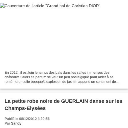
En 2012 , il est loin le temps des bals dans les salles immenses des
châteaux !!!alors ce parfum se veut un peu nostalgique pour aider à se
remémorer cette époque!L'explosion de jasmin apporte un sentiment de
puissance pour une fragrance virile et solaire....
La petite robe noire de GUERLAIN danse sur les
Champs-Elysées
Publié le 08/12/2012 à 20:56
Par
Sandy