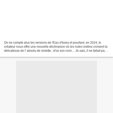
On ne compte plus les versions de l'Eau d'Issey et pourtant, en 2024, le
créateur nous offre une nouvelle déclinaison où les notes iodées croisent la
délicatesse de l' absolu de violette ; d'où son nom.... Je sais, il ne fallait pas
sortir de St Cyr pour...