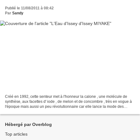
Publié le 11/08/2011 à 08:42
Par
Sandy
Créé en 1992, cette senteur met à l'honneur la calone , une molécule de
synthèse, aux facettes d' iode , de melon et de concombre , très en vogue à
l'époque mais aussi un peu révolutionnaire car elle lance la mode des
parfums " aquatiques ". Jacques Cavallier...
Hébergé par Overblog
Top articles