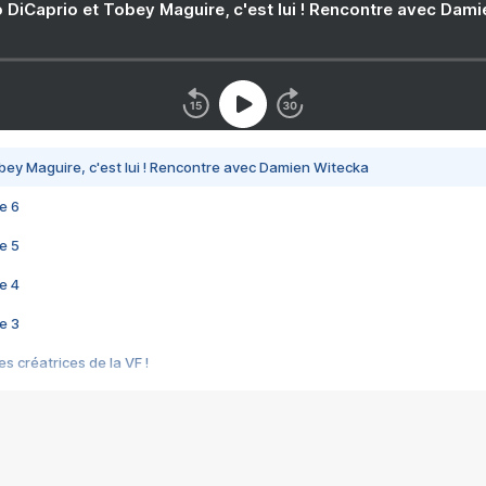
 DiCaprio et Tobey Maguire, c'est lui ! Rencontre avec Dam
bey Maguire, c'est lui ! Rencontre avec Damien Witecka
e 6
e 5
e 4
e 3
s créatrices de la VF !
e 2
e 1
e Mektoub My Love arrive enfin ! Rencontre avec Shaïn Boumedine et Sal