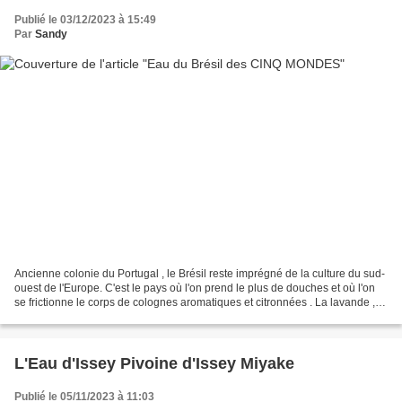
Publié le 03/12/2023 à 15:49
Par
Sandy
Ancienne colonie du Portugal , le Brésil reste imprégné de la culture du sud-
ouest de l'Europe. C'est le pays où l'on prend le plus de douches et où l'on
se frictionne le corps de colognes aromatiques et citronnées . La lavande ,
longtemps synonyme de...
L'Eau d'Issey Pivoine d'Issey Miyake
Publié le 05/11/2023 à 11:03