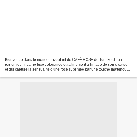
Bienvenue dans le monde envoûtant de CAFÉ ROSE de Tom Ford , un
parfum qui incarne luxe , élégance et raffinement à l'image de son créateur
et qui capture la sensualité d'une rose sublimée par une touche inattendue
de café noir . L'alliance surprenante...