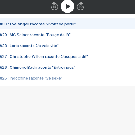
#30 : Eve Angeli raconte "Avant de partir"
#29 : MC Solaar raconte "Bouge de là"
28 : Lorie raconte "Je vais vite"
#27 : Christophe Willem raconte "Jacques a dit"
#26 : Chimène Badi raconte "Entre nous"
#25 : Indochine raconte "3e sexe"
#24 : Zaho raconte "C'est chelou"
#23 : Patrick Bruel raconte "Au café des délices"
#22 : Kyo raconte "Le chemin"
#21 : Nolwenn Leroy raconte "Cassé"
#20 : Patrick Hernandez raconte "Born to be alive"