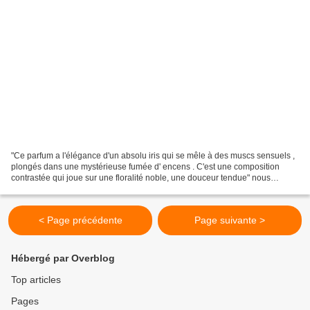
"Ce parfum a l'élégance d'un absolu iris qui se mêle à des muscs sensuels ,
plongés dans une mystérieuse fumée d' encens . C'est une composition
contrastée qui joue sur une floralité noble, une douceur tendue" nous
dévoile François Demachy . Depuis sa...
< Page précédente
Page suivante >
Hébergé par Overblog
Top articles
Pages