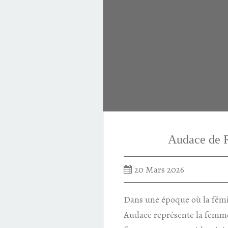
floral
Alberto Morillas
Alessandra Mastronardi
musc
framboise
fleur d'oranger
Audace de
20 Mars 2026
Dans une époque où la fémin
Audace représente la femme