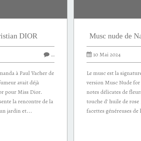
ristian DIOR
Musc nude de 
…
10 Mai 2024
emanda à Paul Vacher de
Le musc est la signatur
fumeur avait déjà
version Musc Nude for h
or pour Miss Dior.
notes délicates de fleu
ente la rencontre de la
touche d' huile de rose
un jardin et...
facettes généreuses de l