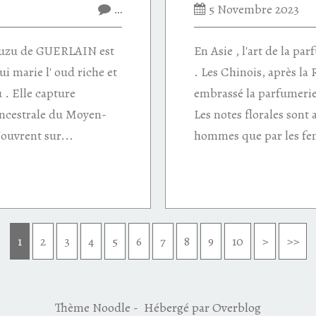
…
5 Novembre 2023
Yuzu de GUERLAIN est
En Asie , l'art de la par
i marie l' oud riche et
. Les Chinois, après la 
u . Elle capture
embrassé la parfumeri
ancestrale du Moyen-
Les notes florales sont 
'ouvrent sur...
hommes que par les fe
1
2
3
4
5
6
7
8
9
10
>
>>
Thème Noodle - Hébergé par
Overblog