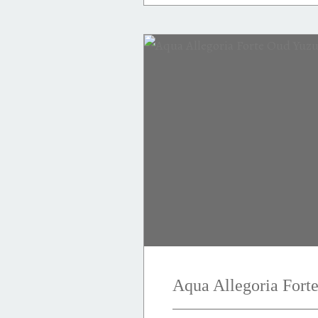
Issey MIYAKE
Asie
L'Eau d'Issey
pivoine
Japon
délicatesse
pureté
grâce