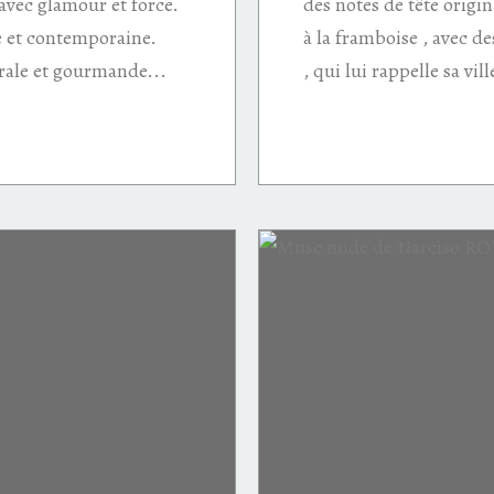
 avec glamour et force.
des notes de tête origi
re et contemporaine.
à la framboise , avec d
rale et gourmande...
, qui lui rappelle sa vill