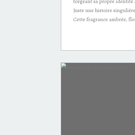
forgeant sa propre identité
Juste une histoire singuliè
Cette fragrance ambrée, flo
Musc
musc nude
fleurs blanches
fève tonka
sensuelle
seconde peau
huile de rose