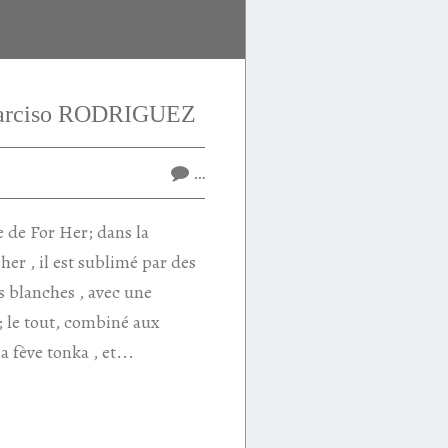
Narciso RODRIGUEZ
…
e de For Her; dans la
er , il est sublimé par des
rs blanches , avec une
 ; le tout, combiné aux
a fève tonka , et...