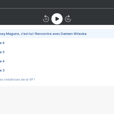
bey Maguire, c'est lui ! Rencontre avec Damien Witecka
e 6
e 5
e 4
e 3
s créatrices de la VF !
e 2
e 1
e Mektoub My Love arrive enfin ! Rencontre avec Shaïn Boumedine et Sal