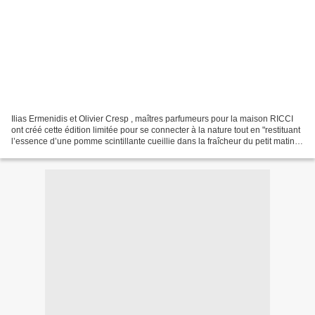
Ilias Ermenidis et Olivier Cresp , maîtres parfumeurs pour la maison RICCI
ont créé cette édition limitée pour se connecter à la nature tout en "restituant
l’essence d’une pomme scintillante cueillie dans la fraîcheur du petit matin"
dans une Eau de Toilette...