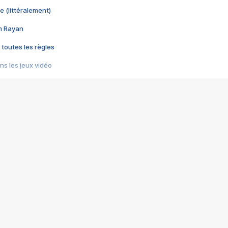
e (littéralement)
im Rayan
 toutes les règles
s les jeux vidéo
us choquant de Rockstar ? - Le scandale BULLY
e plus moche de Steam
du RÊVE tourne au CAUCHEMAR
pendant 8 heures
it… à tort
umiliés par un jeu vidéo
ire - Final Fantasy 8
ti un empire - Age of Empires