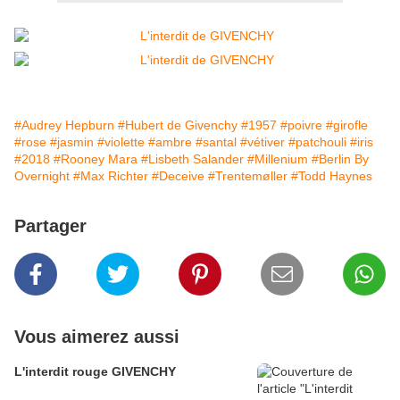
#Audrey Hepburn
#Hubert de Givenchy
#1957
#poivre
#girofle
#rose
#jasmin
#violette
#ambre
#santal
#vétiver
#patchouli
#iris
#2018
#Rooney Mara
#Lisbeth Salander
#Millenium
#Berlin By
Overnight
#Max Richter
#Deceive
#Trentemøller
#Todd Haynes
Partager
Vous aimerez aussi
L'interdit rouge GIVENCHY