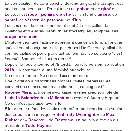
La composition de ce Givenchy, devenu un grand classique, est
original par ses notes d'envol faites de
poivre
et de
girofle
.
Le cœur est
rose
-
jasmin
,
violette
sur un fond d'
ambre
, de
santal
, de
vétiver
, de
patchouli
et d'
iris
.
Les couleurs du conditionnement sont à la fois celles de
Givenchy et d'Audrey Hepburn; aristocratiques, somptueuses :
rouge
,
or
et
noir
.
L'histoire veut que l'actrice apprenant que ce parfum, à l'origine
spécialement conçu pour elle par Hubert De Givenchy, allait être
commercialisé et porté par d'autres femmes, se soit écrié "
c'est
interdit
". Son nom était alors trouvé!
Depuis, la roue a tourné et l'Interdit, nouvelle version, se veut en
2018
, un hommage à une féminité audacieuse.
Ne rien s’interdire. Ne rien se laisser interdire.
Une invitation à franchir ses propres limites, dépasser les
conventions et assumer, avec élégance, sa singularité.
Rooney Mara
, actrice new-yorkaise révélée avec son rôle de
Lisbeth Salander
dans
Millenium
succède à Audrey Hepburn.
Ce qui n'est pas aisé, avons-le.
Elle arpente même les couloirs du métro parisien dans la station
des
Lilas
, sur la musique «
Berlin By Overnight
» de
Max
Richter
et «
Deceive
» de
Trentemøller
, sous la direction du
réalisateur
Todd Haynes
.