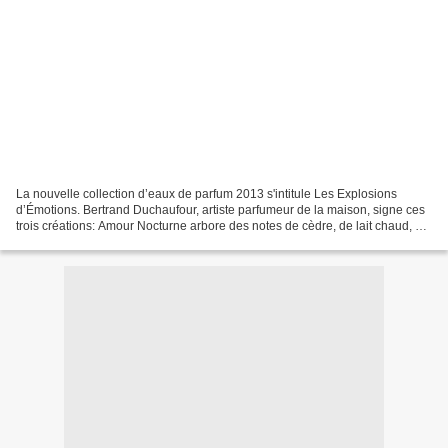
La nouvelle collection d’eaux de parfum 2013 s'intitule Les Explosions
d’Émotions. Bertrand Duchaufour, artiste parfumeur de la maison, signe ces
trois créations: Amour Nocturne arbore des notes de cèdre, de lait chaud, de
caramel et d’orchidée. Déliria...