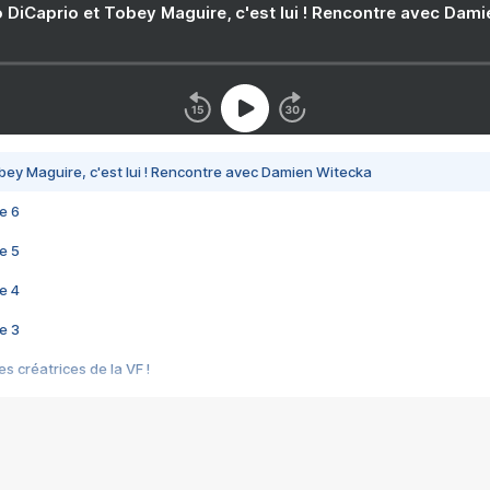
 DiCaprio et Tobey Maguire, c'est lui ! Rencontre avec Dam
bey Maguire, c'est lui ! Rencontre avec Damien Witecka
e 6
e 5
e 4
e 3
s créatrices de la VF !
e 2
e 1
e Mektoub My Love arrive enfin ! Rencontre avec Shaïn Boumedine et Sal