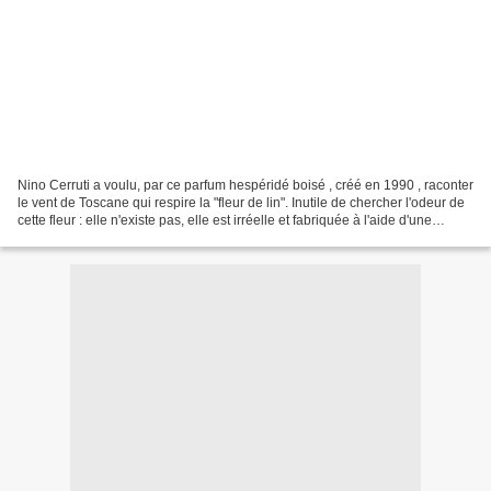
Nino Cerruti a voulu, par ce parfum hespéridé boisé , créé en 1990 , raconter
le vent de Toscane qui respire la "fleur de lin". Inutile de chercher l'odeur de
cette fleur : elle n'existe pas, elle est irréelle et fabriquée à l'aide d'une
armada d'outils...