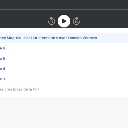
bey Maguire, c'est lui ! Rencontre avec Damien Witecka
e 6
e 5
e 4
e 3
s créatrices de la VF !
e 2
e 1
e Mektoub My Love arrive enfin ! Rencontre avec Shaïn Boumedine et Sal