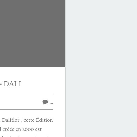
de DALI
…
e Daliflor , cette Édition
l créée en 2000 est