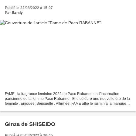
Publié le 22/08/2022 à 15:07
Par
Sandy
FAME , la fragrance féminine 2022 de Paco Rabanne est l'incarnation
parisienne de la femme Paco Rabanne . Elle célèbre une nouvelle ère de la
féminité . Enjouée. Sensuelle . Affirmée. FAME allie le jasmin à la mangue
gourmande et vous envoûte grâce à...
Ginza de SHISEIDO
Publié le 05/03/2022 à 20:45