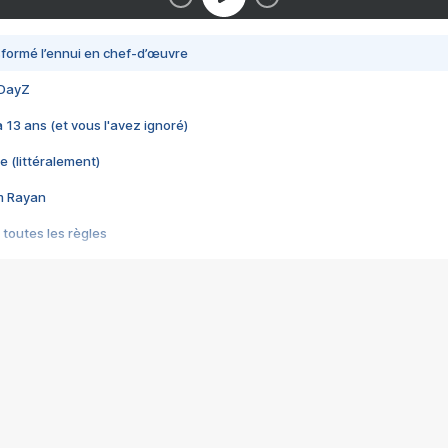
nsformé l’ennui en chef-d’œuvre
 DayZ
 a 13 ans (et vous l'avez ignoré)
e (littéralement)
im Rayan
 toutes les règles
s les jeux vidéo
us choquant de Rockstar ? - Le scandale BULLY
e plus moche de Steam
du RÊVE tourne au CAUCHEMAR
pendant 8 heures