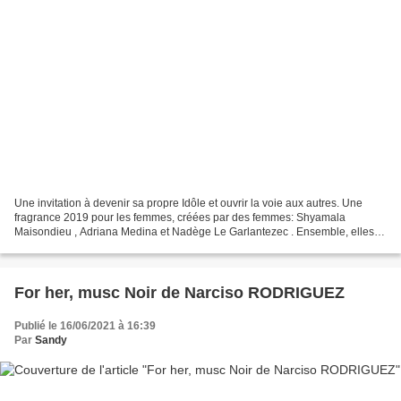
Une invitation à devenir sa propre Idôle et ouvrir la voie aux autres. Une
fragrance 2019 pour les femmes, créées par des femmes: Shyamala
Maisondieu , Adriana Medina et Nadège Le Garlantezec . Ensemble, elles
ont totalement repensé l'odeur de la rose...
For her, musc Noir de Narciso RODRIGUEZ
Publié le 16/06/2021 à 16:39
Par
Sandy