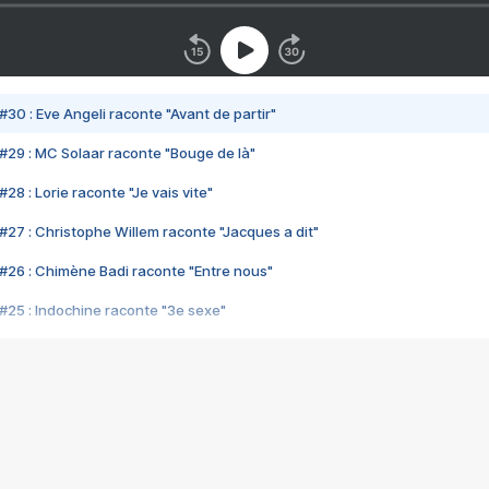
#30 : Eve Angeli raconte "Avant de partir"
#29 : MC Solaar raconte "Bouge de là"
28 : Lorie raconte "Je vais vite"
#27 : Christophe Willem raconte "Jacques a dit"
#26 : Chimène Badi raconte "Entre nous"
#25 : Indochine raconte "3e sexe"
#24 : Zaho raconte "C'est chelou"
#23 : Patrick Bruel raconte "Au café des délices"
#22 : Kyo raconte "Le chemin"
#21 : Nolwenn Leroy raconte "Cassé"