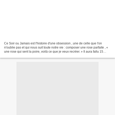
Ce Soir ou Jamais est l'histoire d'une obsession , une de celle que l'on
n'oublie pas et qui nous suit toute notre vie : composer une rose parfaite , «
une rose qui sent la poire, voilà ce que je veux recréer. » Il aura fallu 15
années à Annick Goutal...