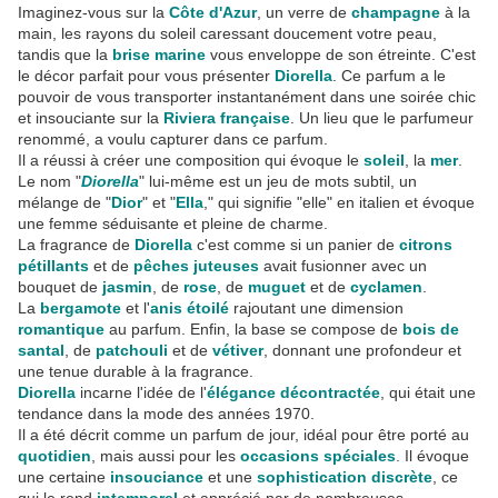
Imaginez-vous sur la
Côte d'Azur
, un verre de
champagne
à la
main, les rayons du soleil caressant doucement votre peau,
tandis que la
brise marine
vous enveloppe de son étreinte. C'est
le décor parfait pour vous présenter
Diorella
. Ce parfum a le
pouvoir de vous transporter instantanément dans une soirée chic
et insouciante sur la
Riviera française
. Un lieu que le parfumeur
renommé, a voulu capturer dans ce parfum.
Il a réussi à créer une composition qui évoque le
soleil
, la
mer
.
Le nom "
Diorella
" lui-même est un jeu de mots subtil, un
mélange de "
Dior
" et "
Ella
," qui signifie "elle" en italien et évoque
une femme séduisante et pleine de charme.
La fragrance de
Diorella
c'est comme si un panier de
citrons
pétillants
et de
pêches juteuses
avait fusionner avec un
bouquet de
jasmin
, de
rose
, de
muguet
et de
cyclamen
.
La
bergamote
et l'
anis étoilé
rajoutant une dimension
romantique
au parfum. Enfin, la base se compose de
bois de
santal
, de
patchouli
et de
vétiver
, donnant une profondeur et
une tenue durable à la fragrance.
Diorella
incarne l'idée de l'
élégance décontractée
, qui était une
tendance dans la mode des années 1970.
Il a été décrit comme un parfum de jour, idéal pour être porté au
quotidien
, mais aussi pour les
occasions spéciales
. Il évoque
une certaine
insouciance
et une
sophistication discrète
, ce