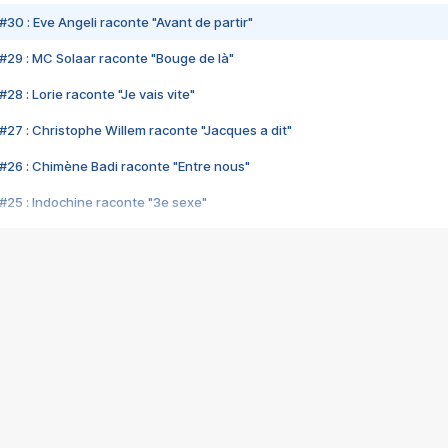
#30 : Eve Angeli raconte "Avant de partir"
#29 : MC Solaar raconte "Bouge de là"
28 : Lorie raconte "Je vais vite"
#27 : Christophe Willem raconte "Jacques a dit"
#26 : Chimène Badi raconte "Entre nous"
#25 : Indochine raconte "3e sexe"
#24 : Zaho raconte "C'est chelou"
#23 : Patrick Bruel raconte "Au café des délices"
#22 : Kyo raconte "Le chemin"
#21 : Nolwenn Leroy raconte "Cassé"
#20 : Patrick Hernandez raconte "Born to be alive"
#19 : Lorie raconte "Près de moi"