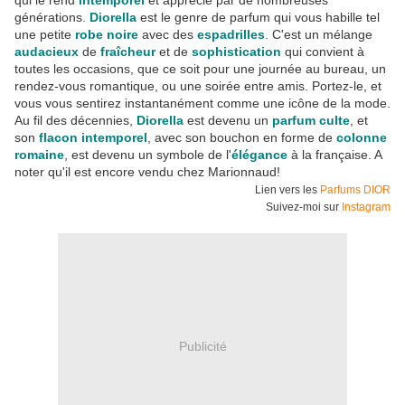
qui le rend
intemporel
et apprécié par de nombreuses
générations.
Diorella
est le genre de parfum qui vous habille tel
une petite
robe noire
avec des
espadrilles
. C'est un mélange
audacieux
de
fraîcheur
et de
sophistication
qui convient à
toutes les occasions, que ce soit pour une journée au bureau, un
rendez-vous romantique, ou une soirée entre amis. Portez-le, et
vous vous sentirez instantanément comme une icône de la mode.
Au fil des décennies,
Diorella
est devenu un
parfum culte
, et
son
flacon intemporel
, avec son bouchon en forme de
colonne
romaine
, est devenu un symbole de l'
élégance
à la française. A
noter qu'il est encore vendu chez Marionnaud!
Lien vers les
Parfums DIOR
Suivez-moi sur
Instagram
Publicité