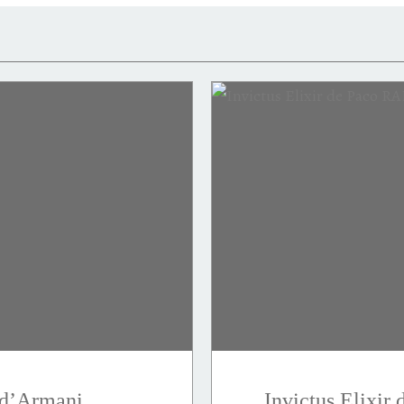
 d’Armani
Invictus Elixi