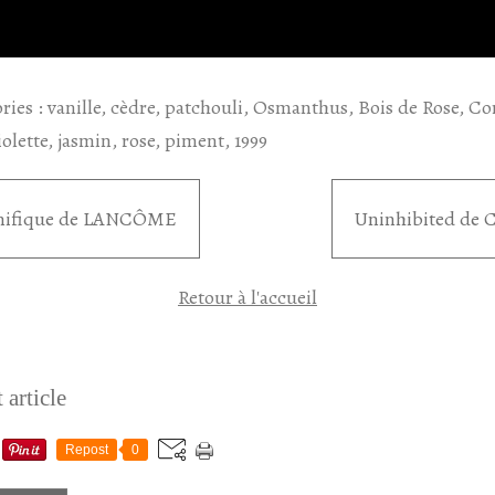
ries :
vanille
,
cèdre
,
patchouli
,
Osmanthus
,
Bois de Rose
,
Co
iolette
,
jasmin
,
rose
,
piment
,
1999
ifique de LANCÔME
Uninhibited de
Retour à l'accueil
 article
Repost
0