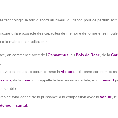
e technologique tout d'abord au niveau du flacon pour ce parfum sort
silicone utilisé possède des capacités de mémoire de forme et se moule
 à la main de son utilisateur.
nce, on commence avec de l'
Osmanthus
, du
Bois de Rose
, de la
Cor
.
te avec les notes de cœur comme la
v
iolette
qui donne son nom et sa 
jasmin
, de la
rose
, qui rappelle le bois en note de tête, et du
piment
p
'ensemble.
notes de fond donne de la puissance à la composition avec la
v
anille
, le
atchouli
,
santal
.