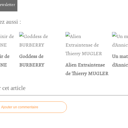
newsletter
z aussi :
ir de
Goddess de
Un mati
NNE
BURBERRY
Alien Extraintense
d'Anni
de Thierry MUGLER
cet article
Ajouter un commentaire