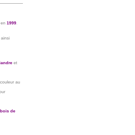
i en
1999
.
 ainsi
iandre
et
couleur au
our
bois de