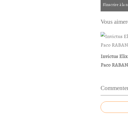
S'inscrire à la 
Vous aimere
Invictus Elix
Paco RABA
Commenter 