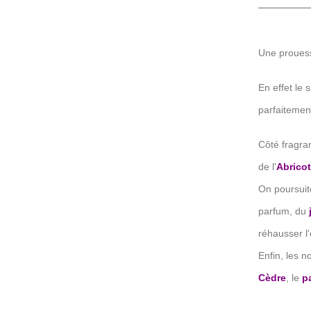
Une prouess
En effet le 
parfaitement
Côté fragra
de l'
Abricot
On poursui
parfum, du
réhausser l
Enfin, les 
Cèdre
, le
p