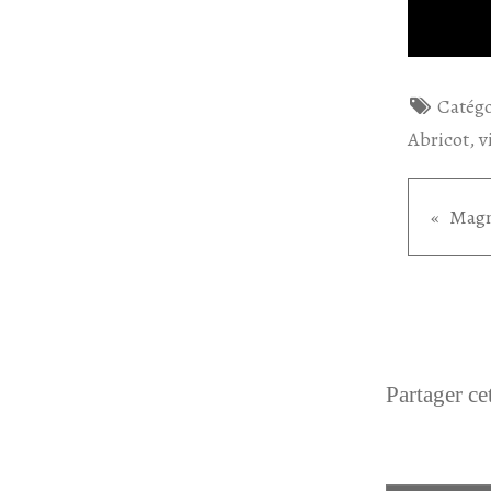
Catégo
Abricot
,
v
Magn
Partager cet