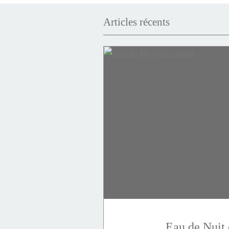
Articles récents
Victoire
Invictus
puissance
succès
minéral
intense
Elixir
flanker
Eau de Nuit