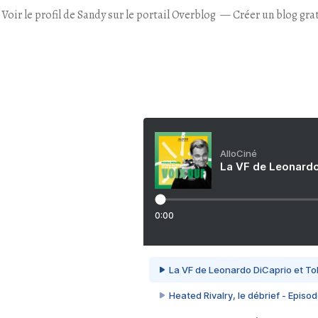
Voir le profil de
Sandy
sur le portail Overblog
Créer un blog gra
AlloCiné
La VF de Leonardo
0:00
La VF de Leonardo DiCaprio et To
Heated Rivalry, le débrief - Episod